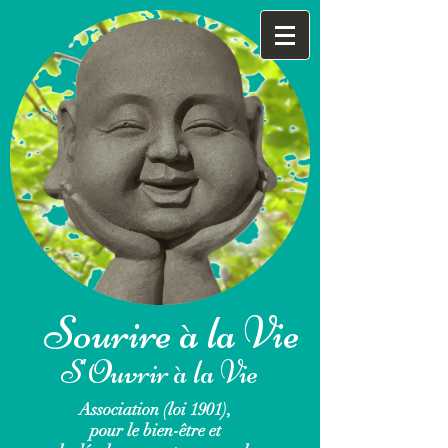
Sourire à la Vie
S'Ouvrir à la Vie
Association (loi 1901),
pour le bien-être et