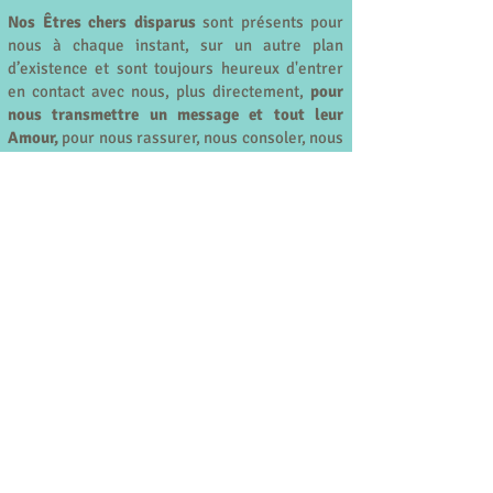
Nos Êtres chers disparus
sont présents pour
nous à chaque instant, sur un autre plan
d’existence et sont toujours heureux d'entrer
en contact avec nous, plus directement,
pour
nous transmettre un message et tout leur
Amour,
pour nous rassurer, nous consoler, nous
guider et nous enseigner.
Le Médium écrivain est un interprète, un
traducteur, un trait d'union entre les mondes
visible et invisible. Il permet de faire le lien
entre les différents plans d'existence et entre
les Âmes et de communiquer avec les défunts,
par l’intermédiaire de l’écriture, d’une lettre.
Comment :
Sur rendez-vous, en présence à
Reims – quartier Clairmarais ou à distance, par
Skype, Messenger, WhatsApp ou par téléphone.
Une séance d’une heure permet de répondre
aux questions qui vous intéressent.