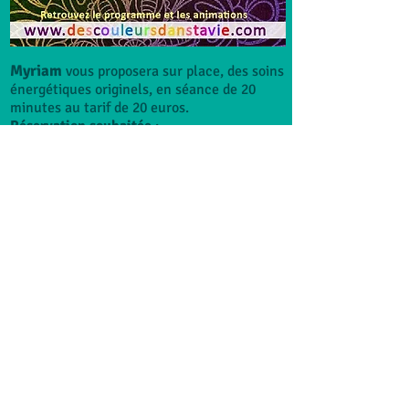
Myriam
vous proposera sur place, des soins
énergétiques originels, en séance de 20
minutes au tarif de 20 euros.
Réservation souhaitée
:
via l'onglet contact ou par sms au 07-69-45-
06-65
Gilles
vous proposera sur place, des
guidances, en séance de 20 minutes au tarif
de 20 euros.
Réservation souhaitée
:
via l'onglet contact ou par sms au 07-69-45-
06-65
Pour réserver votre séance
:
Adressez-nous un courriel (onglet contact)
ou un sms en précisant le jour et l'horaire
souhaité, nous vous répondrons dans la
journée !